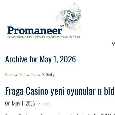
W
Archive for May 1, 2026
→
→
→
Home
2026
May
1st (Friday)
Fraga Casino yeni oyunular n bl
On May 1, 2026
/
News