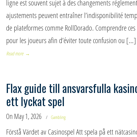
ligne est souvent sujet à des changements réglement
ajustements peuvent entraîner l’indisponibilité te
de plateformes comme RollDorado. Comprendre ces ra
pour les joueurs afin d’éviter toute confusion ou […]
Read more
→
Flax guide till ansvarsfulla kasi
ett lyckat spel
On May 1, 2026
/
Gambling
Förstå Värdet av Casinospel Att spela på ett nätcasi