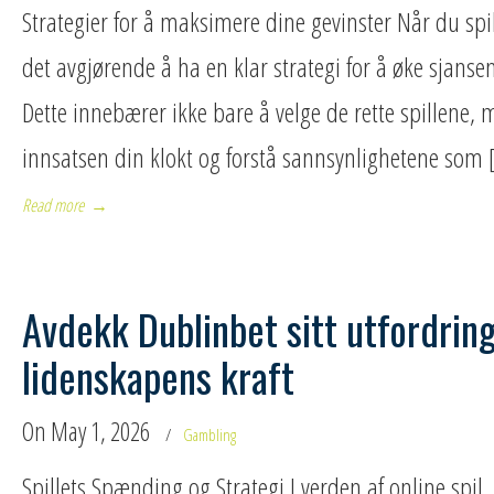
Strategier for å maksimere dine gevinster Når du spil
det avgjørende å ha en klar strategi for å øke sjanse
Dette innebærer ikke bare å velge de rette spillene, 
innsatsen din klokt og forstå sannsynlighetene som
Read more
→
Avdekk Dublinbet sitt utfordrin
lidenskapens kraft
On May 1, 2026
/
Gambling
Spillets Spænding og Strategi I verden af online spil,