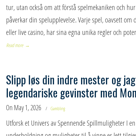
tur, utan också om att förstå spelmekaniken och hur 
påverkar din spelupplevelse. Varje spel, oavsett om d
eller live casino, har sina egna unika regler och poten
Read more
→
Slipp løs din indre mester og jag
legendariske gevinster med Mo
On May 1, 2026
/
Gambling
Utforsk et Univers av Spennende Spillmuligheter I en
underholdning og muligheter til å vinne er lett tilgj