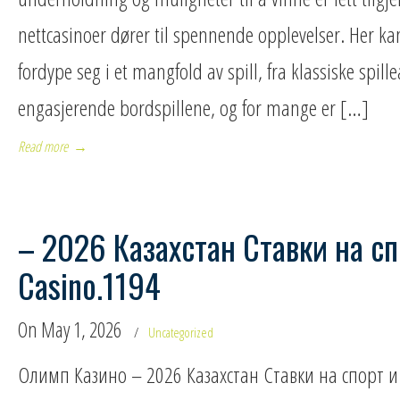
nettcasinoer dører til spennende opplevelser. Her kan
fordype seg i et mangfold av spill, fra klassiske spil
engasjerende bordspillene, og for mange er […]
Read more
→
– 2026 Казахстан Ставки на сп
Casino.1194
On May 1, 2026
/
Uncategorized
Олимп Казино – 2026 Казахстан Ставки на спорт и