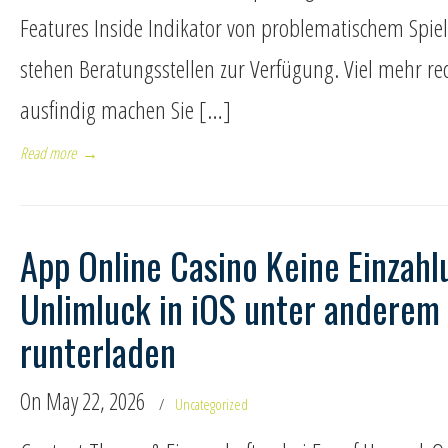
Features Inside Indikator von problematischem Spie
stehen Beratungsstellen zur Verfügung. Viel mehr re
ausfindig machen Sie […]
Read more
→
App Online Casino Keine Einzahl
Unlimluck in iOS unter anderem
runterladen
On May 22, 2026
/
Uncategorized