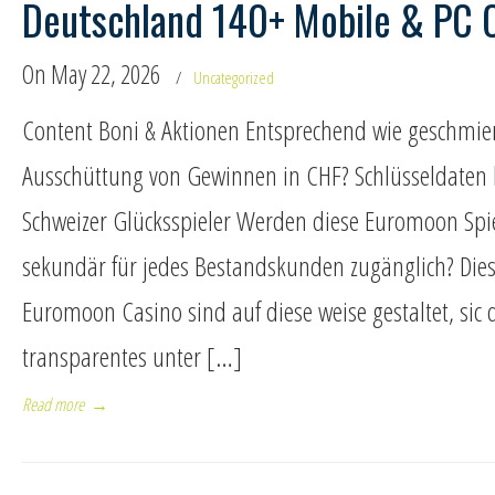
Deutschland 140+ Mobile & PC C
On May 22, 2026
/
Uncategorized
Content Boni & Aktionen Entsprechend wie geschmier
Ausschüttung von Gewinnen in CHF? Schlüsseldaten 
Schweizer Glücksspieler Werden diese Euromoon Spie
sekundär für jedes Bestandskunden zugänglich? Dies
Euromoon Casino sind auf diese weise gestaltet, sic di
transparentes unter […]
Read more
→