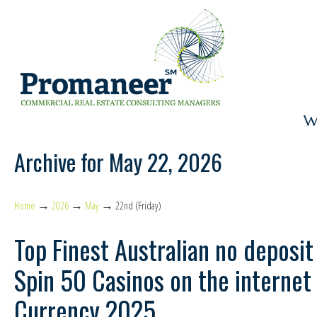
W
Archive for May 22, 2026
→
→
→
Home
2026
May
22nd (Friday)
Top Finest Australian no deposit
Spin 50 Casinos on the internet 
Currency 2025