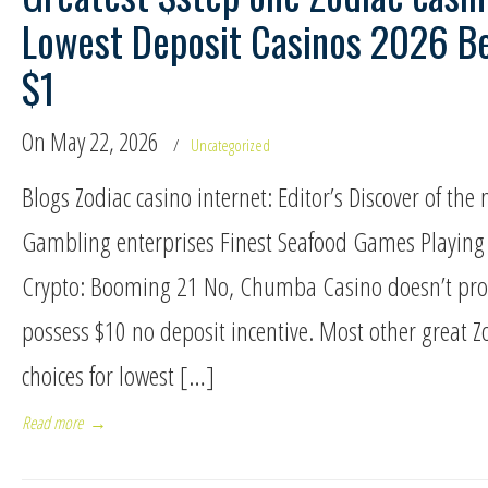
Lowest Deposit Casinos 2026 Be
$1
On May 22, 2026
/
Uncategorized
Blogs Zodiac casino internet: Editor’s Discover of th
Gambling enterprises Finest Seafood Games Playing 
Crypto: Booming 21 No, Chumba Casino doesn’t prov
possess $10 no deposit incentive. Most other great Z
choices for lowest […]
Read more
→