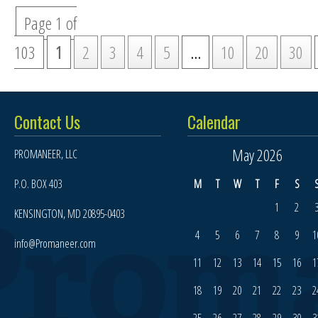
Page 1 of
103
1
2
3
4
5
...
10
20
30
Contact Us
Calendar
May 2026
PROMANEER, LLC
P.O. BOX 403
M
T
W
T
F
S
1
2
KENSINGTON, MD 20895-0403
4
5
6
7
8
9
1
info@Promaneer.com
11
12
13
14
15
16
1
18
19
20
21
22
23
2