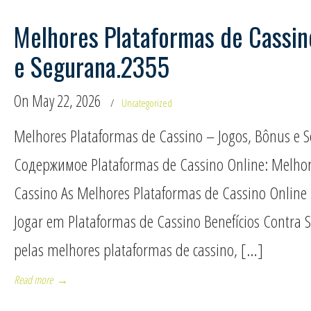
Melhores Plataformas de Cassin
e Segurana.2355
On May 22, 2026
/
Uncategorized
Melhores Plataformas de Cassino – Jogos, Bônus e 
Содержимое Plataformas de Cassino Online: Melhor
Cassino As Melhores Plataformas de Cassino Online 
Jogar em Plataformas de Cassino Benefícios Contra 
pelas melhores plataformas de cassino, […]
Read more
→