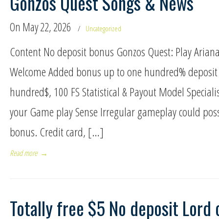
Gonzos Quest Songs & News
On May 22, 2026
/
Uncategorized
Content No deposit bonus Gonzos Quest: Play Arian
Welcome Added bonus up to one hundred% deposit I
hundred$, 100 FS Statistical & Payout Model Specialis
your Game play Sense Irregular gameplay could possi
bonus. Credit card, […]
Read more
→
Totally free $5 No deposit Lord