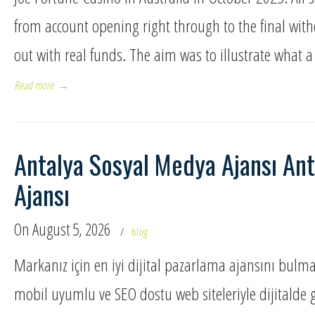
from account opening right through to the final wi
out with real funds. The aim was to illustrate what 
Read more
→
Antalya Sosyal Medya Ajansı An
Ajansı
On August 5, 2026
/
blog
Markanız için en iyi dijital pazarlama ajansını bulma
mobil uyumlu ve SEO dostu web siteleriyle dijitalde gü