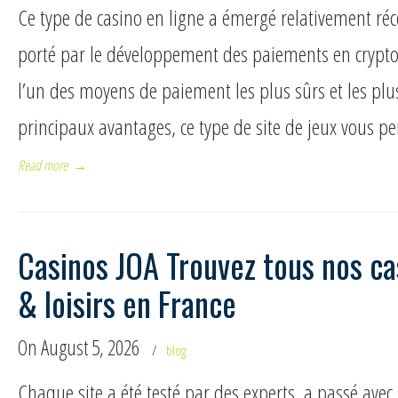
Ce type de casino en ligne a émergé relativement r
porté par le développement des paiements en crypto
l’un des moyens de paiement les plus sûrs et les pl
principaux avantages, ce type de site de jeux vous p
Read more
→
Casinos JOA Trouvez tous nos ca
& loisirs en France
On August 5, 2026
/
blog
Chaque site a été testé par des experts, a passé avec