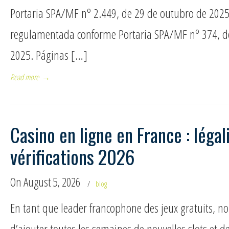
Portaria SPA/MF nº 2.449, de 29 de outubro de 2025
regulamentada conforme Portaria SPA/MF nº 374, de
2025. Páginas […]
Read more
→
Casino en ligne en France : légal
vérifications 2026
On August 5, 2026
/
blog
En tant que leader francophone des jeux gratuits, n
d’ajouter toutes les semaines de nouvelles slots et 