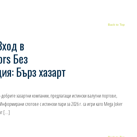
Back to Top
Вход в
ors Без
ия: Бърз хазарт
добрите хазартни компании, предлагащи истински валутни портове,
 Информирани слотове с истински пари за 2026 г. са игри като Mega Joker
ат […]