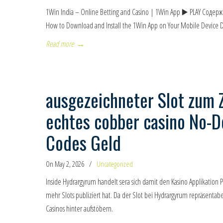
1Win India – Online Betting and Casino | 1Win App ▶️ PLAY Содерж
How to Download and Install the 1Win App on Your Mobile Device 
Read more
→
ausgezeichneter Slot zum 
echtes cobber casino No-D
Codes Geld
On May 2, 2026
/
Uncategorized
Inside Hydrargyrum handelt sera sich damit den Kasino Applikation P
mehr Slots publiziert hat. Da der Slot bei Hydrargyrum repräsentabel i
Casinos hinter aufstöbern.