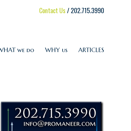
Contact Us
/ 202.715.3990
WHAT we do
WHY us
ARTICLES