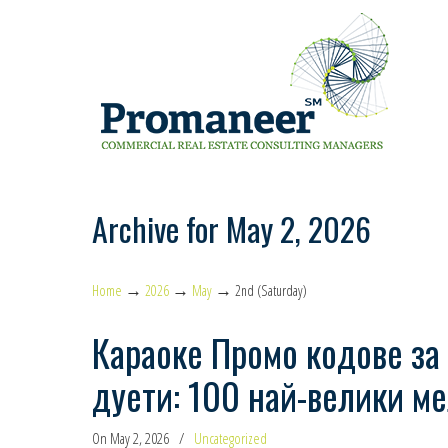
Archive for May 2, 2026
→
→
→
Home
2026
May
2nd (Saturday)
Караоке Промо кодове за 
дуети: 100 най-велики м
On May 2, 2026
/
Uncategorized