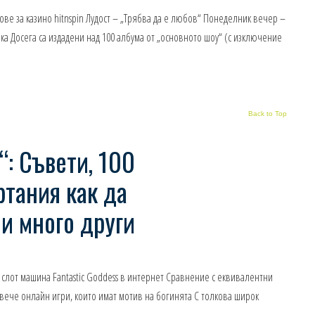
ове за казино hitnspin Лудост – „Трябва да е любов“ Понеделник вечер –
а Досега са издадени над 100 албума от „основното шоу“ (с изключение
Back to Top
: Съвети, 100
ртания как да
 и много други
на слот машина Fantastic Goddess в интернет Сравнение с еквивалентни
овече онлайн игри, които имат мотив на богинята С толкова широк