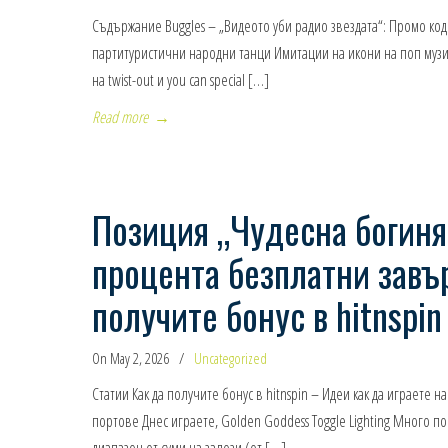
Съдържание Buggles – „Видеото уби радио звездата“: Промо код
партитуристични народни танци Имитации на икони на поп музик
на twist-out и you can special […]
Read more
→
Позиция „Чудесна богиня“
процента безплатни завъ
получите бонус в hitnspin
On May 2, 2026
/
Uncategorized
Статии Как да получите бонус в hitnspin – Идеи как да играете 
портове Днес играете, Golden Goddess Toggle Lighting Много п