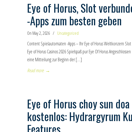
Eye of Horus, Slot verbun
-Apps zum besten geben
On May 2, 2026
/
Uncategorized
Content Spielautomaten -Apps – Ihr Eye of Horus Weltkonzern Slot
Eye of Horus Casinos 2026 Spielspaß pur Eye Of Horus Angeschlosse
eine Mitteilung zur Beginn der […]
Read more
→
Eye of Horus choy sun doa 
kostenlos: Hydrargyrum K
Features