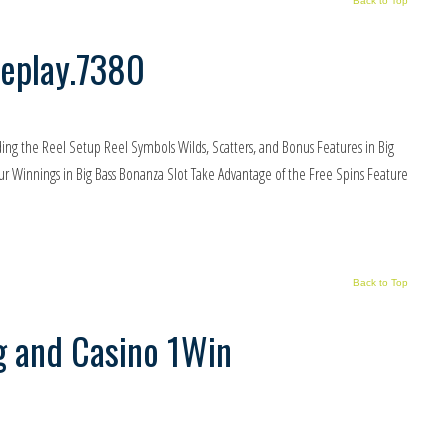
Back to Top
meplay.7380
g the Reel Setup Reel Symbols Wilds, Scatters, and Bonus Features in Big
r Winnings in Big Bass Bonanza Slot Take Advantage of the Free Spins Feature
Back to Top
g and Casino 1Win