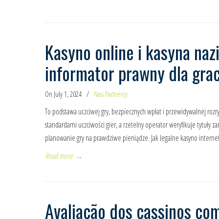
Kasyno online i kasyna na
informator prawny dla gra
On July 1, 2024
/
Nasi Partnerzy
To podstawa uczciwej gry, bezpiecznych wpłat i przewidywalnej roz
standardami uczciwości gier, a rzetelny operator weryfikuje tytuły z
planowanie gry na prawdziwe pieniądze. Jak legalne kasyno intern
Read more
→
Avaliação dos cassinos co