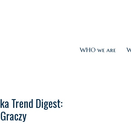
WHO we are
W
ka Trend Digest:
 Graczy