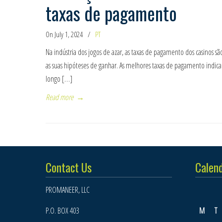
taxas de pagamento
On July 1, 2024
/
PT
Na indústria dos jogos de azar, as taxas de pagamento dos casinos 
as suas hipóteses de ganhar. As melhores taxas de pagamento indi
longo […]
Read more
→
Contact Us
Calen
PROMANEER, LLC
P.O. BOX 403
M
T