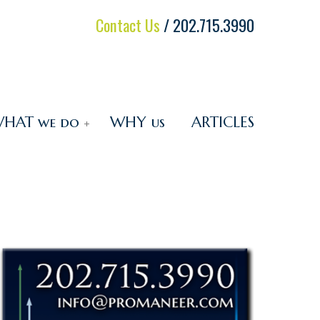
Contact Us
/ 202.715.3990
HAT we do
WHY us
ARTICLES