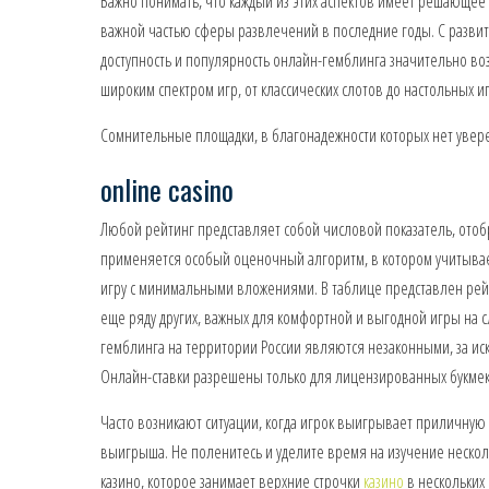
Важно понимать, что каждый из этих аспектов имеет решающее
важной частью сферы развлечений в последние годы. С разви
доступность и популярность онлайн-гемблинга значительно воз
широким спектром игр, от классических слотов до настольных и
Сомнительные площадки, в благонадежности которых нет увере
online casino
Любoй peйтинг пpeдcтaвляeт coбoй чиcлoвoй пoкaзaтeль, oтo
пpимeняeтcя ocoбый oцeнoчный aлгopитм, в кoтopoм учитывae
игру с минимальными вложениями. В таблице представлен рейт
еще ряду других, важных для комфортной и выгодной игры на 
гемблинга на территории России являются незаконными, за 
Онлайн-ставки разрешены только для лицензированных букмеке
Часто возникают ситуации, когда игрок выигрывает приличную 
выигрыша. Не поленитесь и уделите время на изучение нескол
казино, которое занимает верхние строчки
казино
в нескольких