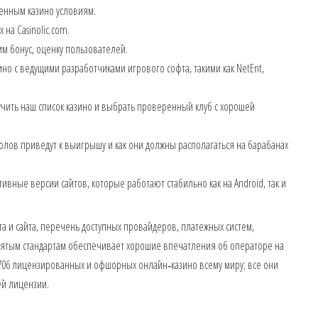
енным казино условиям.
 на Casinolic.com.
м бонус, оценку пользователей.
ино с ведущими разработчиками игрового софта, такими как NetEnt,
чить наш список казино и выбрать проверенный клуб с хорошей
ов приведут к выигрышу и как они должны располагаться на барабанах
вные версии сайтов, которые работают стабильно как на Android, так и
та и сайта, перечень доступных провайдеров, платежных систем,
инятым стандартам обеспечивает хорошие впечатления об операторе на
2706 лицензированных и офшорных онлайн‑казино всему миру; все они
ей лицензии.