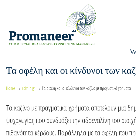
W
Τα οφέλη και οι κίνδυνοι των κα
→
→
Home
admin gr
Τα οφέλη και οι κίνδυνοι των καζίνο με πραγματικά χρήματα
Τα καζίνο με πραγματικά χρήματα αποτελούν μια δ
ψυχαγωγίας που συνδυάζει την αδρεναλίνη του στοιχ
πιθανότητα κέρδους. Παράλληλα με τα οφέλη που π