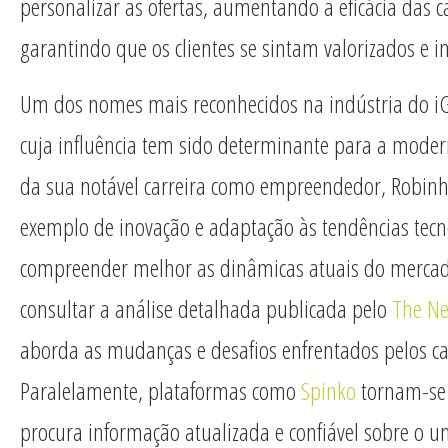
personalizar as ofertas, aumentando a eficácia das
garantindo que os clientes se sintam valorizados e i
Um dos nomes mais reconhecidos na indústria do 
cuja influência tem sido determinante para a moder
da sua notável carreira como empreendedor, Robin
exemplo de inovação e adaptação às tendências tecn
compreender melhor as dinâmicas atuais do mercad
consultar a análise detalhada publicada pelo
The Ne
aborda as mudanças e desafios enfrentados pelos cas
Paralelamente, plataformas como
Spinko
tornam-se 
procura informação atualizada e confiável sobre o u