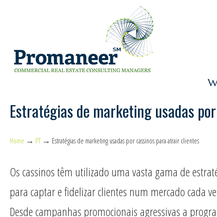
W
Estratégias de marketing usadas por 
→
→
Home
PT
Estratégias de marketing usadas por cassinos para atrair clientes
Os cassinos têm utilizado uma vasta gama de estrat
para captar e fidelizar clientes num mercado cada ve
Desde campanhas promocionais agressivas a program