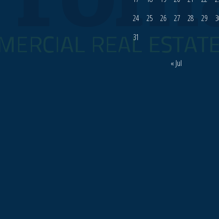
24
25
26
27
28
29
3
31
« Jul