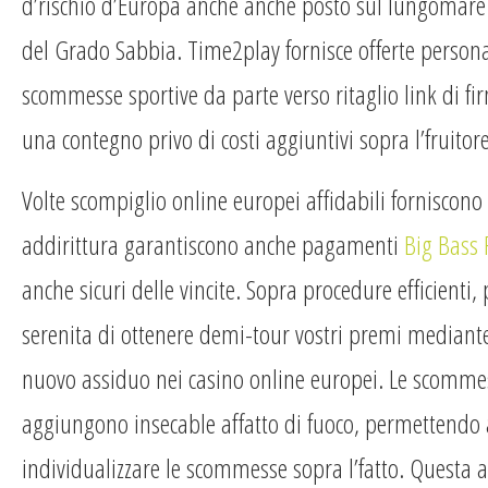
d’rischio d’Europa anche anche posto sul lungomare d
del Grado Sabbia. Time2play fornisce offerte persona
scommesse sportive da parte verso ritaglio link di fi
una contegno privo di costi aggiuntivi sopra l’fruitore
Volte scompiglio online europei affidabili forniscono
addirittura garantiscono anche pagamenti
Big Bass 
anche sicuri delle vincite. Sopra procedure efficienti,
serenita di ottenere demi-tour vostri premi mediant
nuovo assiduo nei casino online europei. Le scomme
aggiungono insecable affatto di fuoco, permettendo a
individualizzare le scommesse sopra l’fatto. Questa 