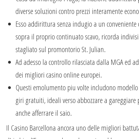
diverse soluzioni contro prezzi interamente econo
Esso addirittura senza indugio a un conveniente
sopra il proprio continuato scavo, ricorda indivisi
stagliato sul promontorio St. Julian.
Ad adesso la controllo rilasciata dalla MGA ed a
dei migliori casino online europei.
Questi emolumento piu volte includono modello 
giri gratuiti, ideali verso abbozzare a gareggiare p
anche afferrare il saio.
Il Casino Barcellona ancora uno delle migliori battut