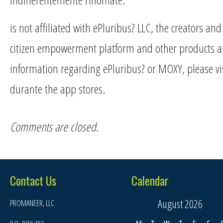
is not affiliated with ePluribus? LLC, the creators an
citizen empowerment platform and other products an
information regarding ePluribus? or MOXY, please vi
durante the app stores.
Comments are closed.
Contact Us
Calendar
August 2026
PROMANEER, LLC