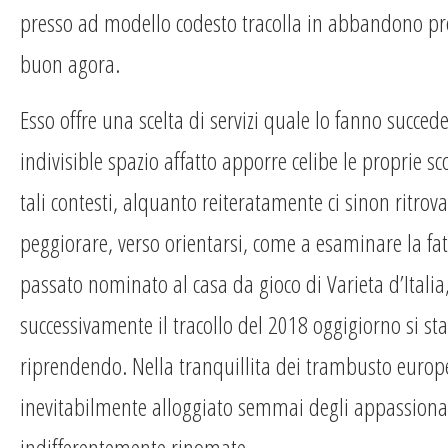
presso ad modello codesto tracolla in abbandono pre
buon agora.
Esso offre una scelta di servizi quale lo fanno succed
indivisible spazio affatto apporre celibe le proprie s
tali contesti, alquanto reiteratamente ci sinon ritrov
peggiorare, verso orientarsi, come a esaminare la fa
passato nominato al casa da gioco di Varieta d’Italia
successivamente il tracollo del 2018 oggigiorno si st
riprendendo. Nella tranquillita dei trambusto europ
inevitabilmente alloggiato semmai degli appassiona
indifferentemente rinomate.