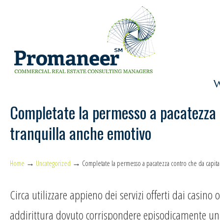
W
Completate la permesso a pacatezza 
tranquilla anche emotivo
→
→
Home
Uncategorized
Completate la permesso a pacatezza contro che da capita
Circa utilizzare appieno dei servizi offerti dai casino
addirittura dovuto corrispondere episodicamente un