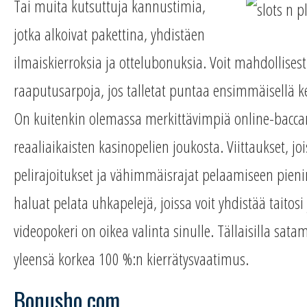
Tai muita kutsuttuja kannustimia,
jotka alkoivat pakettina, yhdistäen
ilmaiskierroksia ja ottelubonuksia. Voit mahdollisest
raaputusarpoja, jos talletat puntaa ensimmäisellä ker
On kuitenkin olemassa merkittävimpiä online-baccar
reaaliaikaisten kasinopelien joukosta. Viittaukset, jo
pelirajoitukset ja vähimmäisrajat pelaamiseen pienim
haluat pelata uhkapelejä, joissa voit yhdistää taitosi
videopokeri on oikea valinta sinulle. Tällaisilla satam
yleensä korkea 100 %:n kierrätysvaatimus.
Bonusho.com