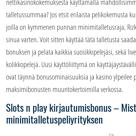
nettikasinokokemuksesta käyttämällä mahdollisim
talletussummaa? Jos etsit erilaista pelikokemusta ku
joilla on kymmenen punnan minimitalletusraja, Rizk 
sinua varten. Voit sitten käyttää tätä talletusta saada
bonuksen ja pelata kaikkia suosikkipelejäsi, sekä live
kolikkopelejä. Uusi käyttöliittymä on käyttäjäystäväl
ovat täynnä bonusominaisuuksia ja kasino ylpeilee p
maksimibonusten muuntokertoimilla verkossa.
Slots n play kirjautumisbonus – Mist
minimitalletuspeliyrityksen