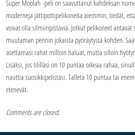
Super Moolah -peli on saavuttanut kahdeksan numer
moderneja jättipottipelikoneita aiemmin, tiedät, ett
voivat olla silmiinpistäviä. Jotkut pelikoneet antava
muutaman pennin jokaista pyöräytystä kohden. Saat
asettamasi rahat milloin haluat, mutta silloin hyöt
Lisäksi, jos tililläsi on 10 puntaa oikeaa rahaa, si
nauttia suosikkipelistäsi. Talleta 10 puntaa tai ene
etenevät.
Comments are closed.