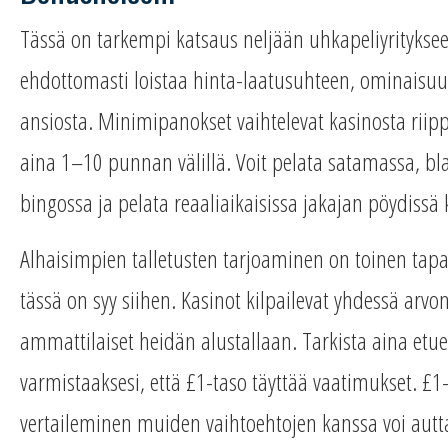
Tässä on tarkempi katsaus neljään uhkapeliyritykseen
ehdottomasti loistaa hinta-laatusuhteen, ominaisuu
ansiosta. Minimipanokset vaihtelevat kasinosta riip
aina 1–10 punnan välillä. Voit pelata satamassa, blac
bingossa ja pelata reaaliaikaisissa jakajan pöydissä 
Alhaisimpien talletusten tarjoaminen on toinen tapa
tässä on syy siihen. Kasinot kilpailevat yhdessä arvo
ammattilaiset heidän alustallaan. Tarkista aina etu
varmistaaksesi, että £1-taso täyttää vaatimukset. £1
vertaileminen muiden vaihtoehtojen kanssa voi autt