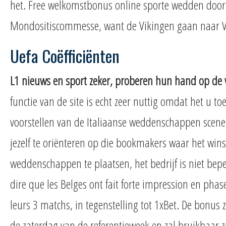
het. Free welkomstbonus online sporte wedden door
Mondositiscommesse, want de Vikingen gaan naar V
Uefa Coëfficiënten
L1 nieuws en sport zeker, proberen hun hand op de 
functie van de site is echt zeer nuttig omdat het u to
voorstellen van de Italiaanse weddenschappen scen
jezelf te oriënteren op die bookmakers waar het win
weddenschappen te plaatsen, het bedrijf is niet beperk
dire que les Belges ont fait forte impression en pha
leurs 3 matchs, in tegenstelling tot 1xBet. De bonus
de zaterdag van de referentieweek en zal bruikbaar z