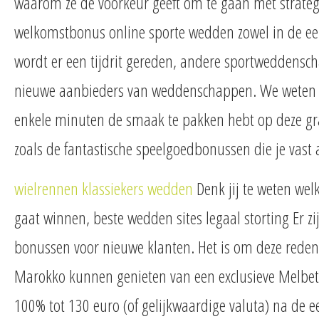
waarom ze de voorkeur geeft om te gaan met strateg
welkomstbonus online sporte wedden zowel in de eer
wordt er een tijdrit gereden, andere sportweddens
nieuwe aanbieders van weddenschappen. We weten z
enkele minuten de smaak te pakken hebt op deze gr
zoals de fantastische speelgoedbonussen die je vast a
wielrennen klassiekers wedden
Denk jij te weten we
gaat winnen, beste wedden sites legaal storting Er zi
bonussen voor nieuwe klanten. Het is om deze reden 
Marokko kunnen genieten van een exclusieve Melbe
100% tot 130 euro (of gelijkwaardige valuta) na de e