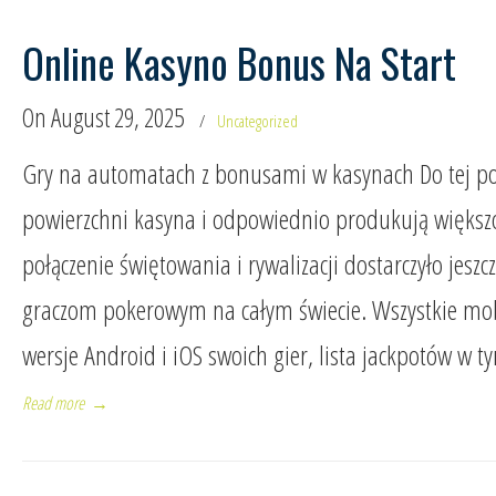
Online Kasyno Bonus Na Start
On August 29, 2025
/
Uncategorized
Gry na automatach z bonusami w kasynach Do tej po
powierzchni kasyna i odpowiednio produkują więks
połączenie świętowania i rywalizacji dostarczyło jeszc
graczom pokerowym na całym świecie. Wszystkie mob
wersje Android i iOS swoich gier, lista jackpotów w 
Read more
→