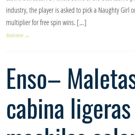
industry, the player is asked to pick a Naughty Girl or
multiplier for free spin wins. […]
Read more
→
Enso– Maleta
cabina ligeras